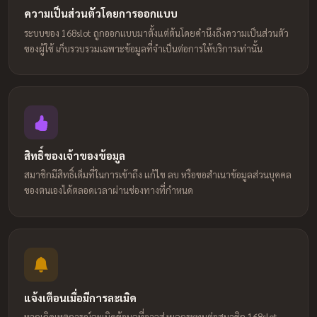
ความเป็นส่วนตัวโดยการออกแบบ
ระบบของ 168slot ถูกออกแบบมาตั้งแต่ต้นโดยคำนึงถึงความเป็นส่วนตัว
ของผู้ใช้ เก็บรวบรวมเฉพาะข้อมูลที่จำเป็นต่อการให้บริการเท่านั้น
สิทธิ์ของเจ้าของข้อมูล
สมาชิกมีสิทธิ์เต็มที่ในการเข้าถึง แก้ไข ลบ หรือขอสำเนาข้อมูลส่วนบุคคล
ของตนเองได้ตลอดเวลาผ่านช่องทางที่กำหนด
แจ้งเตือนเมื่อมีการละเมิด
หากเกิดเหตุการณ์ละเมิดข้อมูลที่อาจส่งผลกระทบต่อสมาชิก 168slot