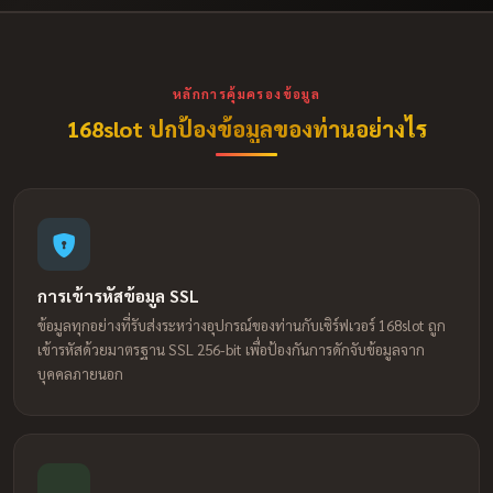
หลักการคุ้มครองข้อมูล
168slot ปกป้องข้อมูลของท่านอย่างไร
การเข้ารหัสข้อมูล SSL
ข้อมูลทุกอย่างที่รับส่งระหว่างอุปกรณ์ของท่านกับเซิร์ฟเวอร์ 168slot ถูก
เข้ารหัสด้วยมาตรฐาน SSL 256-bit เพื่อป้องกันการดักจับข้อมูลจาก
บุคคลภายนอก