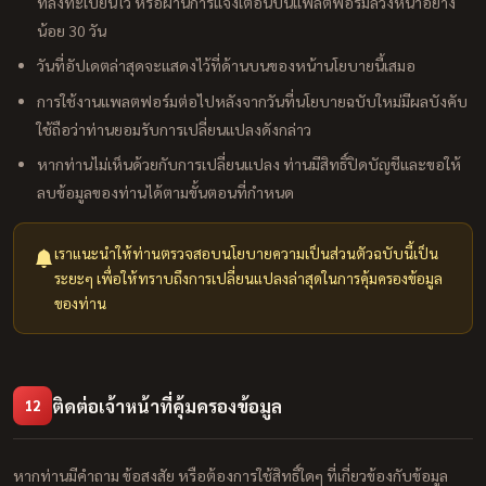
ที่ลงทะเบียนไว้ หรือผ่านการแจ้งเตือนบนแพลตฟอร์มล่วงหน้าอย่าง
น้อย 30 วัน
วันที่อัปเดตล่าสุดจะแสดงไว้ที่ด้านบนของหน้านโยบายนี้เสมอ
การใช้งานแพลตฟอร์มต่อไปหลังจากวันที่นโยบายฉบับใหม่มีผลบังคับ
ใช้ถือว่าท่านยอมรับการเปลี่ยนแปลงดังกล่าว
หากท่านไม่เห็นด้วยกับการเปลี่ยนแปลง ท่านมีสิทธิ์ปิดบัญชีและขอให้
ลบข้อมูลของท่านได้ตามขั้นตอนที่กำหนด
เราแนะนำให้ท่านตรวจสอบนโยบายความเป็นส่วนตัวฉบับนี้เป็น
ระยะๆ เพื่อให้ทราบถึงการเปลี่ยนแปลงล่าสุดในการคุ้มครองข้อมูล
ของท่าน
ติดต่อเจ้าหน้าที่คุ้มครองข้อมูล
12
หากท่านมีคำถาม ข้อสงสัย หรือต้องการใช้สิทธิ์ใดๆ ที่เกี่ยวข้องกับข้อมูล