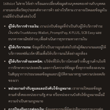
168slot ไม่ขาย ให้เช่า หรือแลกเปลี่ยนข้อมูลส่วนบุคคลของท่านกับบุคคล
ภายนอกเพื่อวัตถุประสงค์ทางการค้า อย่างไรก็ตาม เราอาจเปิดเผยข้อมูลใน
กรณีที่จำเป็นดังต่อไปนี้
ผู้ให้บริการชำระเงิน:
เราแบ่งปันข้อมูลที่จำเป็นกับผู้ให้บริการชำระ
เงิน เช่น TrueMoney Wallet, PromptPay, K PLUS, SCB Easy และ
ธนาคารพาณิชย์ต่างๆ เพื่อดำเนินการธุรกรรมทางการเงิน
ผู้ให้บริการเกม:
ข้อมูลที่จำเป็นอาจถูกส่งต่อไปยังผู้พัฒนาเกมและผู้ให้
บริการซอฟต์แวร์คาสิโนเพื่อให้บริการเกมได้อย่างถูกต้อง
ผู้ให้บริการด้านเทคนิค:
บริษัทที่ให้บริการโครงสร้างพื้นฐานด้านไอที
การรักษาความปลอดภัย และการวิเคราะห์ข้อมูล ซึ่งทุกรายต้องลงนาม
ในสัญญาการประมวลผลข้อมูลและปฏิบัติตามมาตรฐานความปลอดภัย
ของเรา
หน่วยงานกำกับดูแลและบังคับใช้กฎหมาย:
เราอาจเปิดเผยข้อมูล
ตามคำสั่งของหน่วยงานรัฐ ศาล หรือหน่วยงานบังคับใช้กฎหมายเมื่อมี
ความจำเป็นตามกฎหมาย
การป้องกันการฟอกเงิน:
ข้อมูลธุรกรรมที่ผิดปกติอาจถูกรายงานต่อ