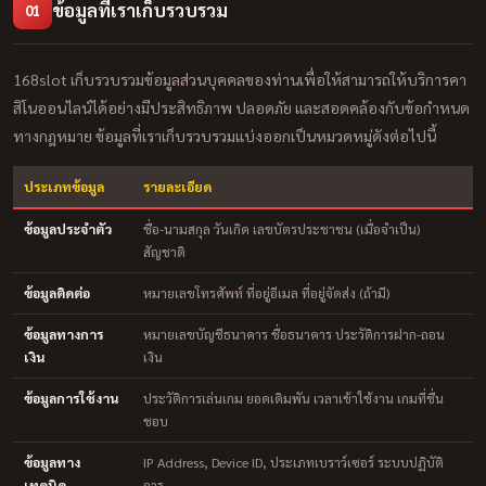
ข้อมูลที่เราเก็บรวบรวม
01
168slot เก็บรวบรวมข้อมูลส่วนบุคคลของท่านเพื่อให้สามารถให้บริการคา
สิโนออนไลน์ได้อย่างมีประสิทธิภาพ ปลอดภัย และสอดคล้องกับข้อกำหนด
ทางกฎหมาย ข้อมูลที่เราเก็บรวบรวมแบ่งออกเป็นหมวดหมู่ดังต่อไปนี้
ประเภทข้อมูล
รายละเอียด
ข้อมูลประจำตัว
ชื่อ-นามสกุล วันเกิด เลขบัตรประชาชน (เมื่อจำเป็น)
สัญชาติ
ข้อมูลติดต่อ
หมายเลขโทรศัพท์ ที่อยู่อีเมล ที่อยู่จัดส่ง (ถ้ามี)
ข้อมูลทางการ
หมายเลขบัญชีธนาคาร ชื่อธนาคาร ประวัติการฝาก-ถอน
เงิน
เงิน
ข้อมูลการใช้งาน
ประวัติการเล่นเกม ยอดเดิมพัน เวลาเข้าใช้งาน เกมที่ชื่น
ชอบ
ข้อมูลทาง
IP Address, Device ID, ประเภทเบราว์เซอร์ ระบบปฏิบัติ
เทคนิค
การ