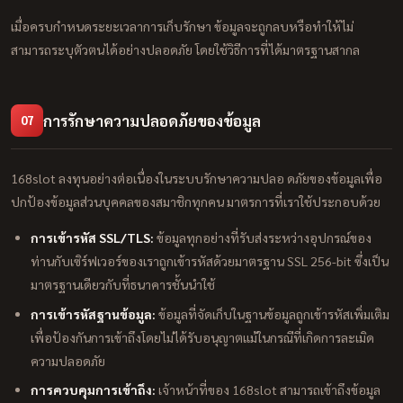
เมื่อครบกำหนดระยะเวลาการเก็บรักษา ข้อมูลจะถูกลบหรือทำให้ไม่
สามารถระบุตัวตนได้อย่างปลอดภัย โดยใช้วิธีการที่ได้มาตรฐานสากล
การรักษาความปลอดภัยของข้อมูล
07
168slot ลงทุนอย่างต่อเนื่องในระบบรักษาความปลอ ดภัยของข้อมูลเพื่อ
ปกป้องข้อมูลส่วนบุคคลของสมาชิกทุกคน มาตรการที่เราใช้ประกอบด้วย
การเข้ารหัส SSL/TLS:
ข้อมูลทุกอย่างที่รับส่งระหว่างอุปกรณ์ของ
ท่านกับเซิร์ฟเวอร์ของเราถูกเข้ารหัสด้วยมาตรฐาน SSL 256-bit ซึ่งเป็น
มาตรฐานเดียวกับที่ธนาคารชั้นนำใช้
การเข้ารหัสฐานข้อมูล:
ข้อมูลที่จัดเก็บในฐานข้อมูลถูกเข้ารหัสเพิ่มเติม
เพื่อป้องกันการเข้าถึงโดยไม่ได้รับอนุญาตแม้ในกรณีที่เกิดการละเมิด
ความปลอดภัย
การควบคุมการเข้าถึง:
เจ้าหน้าที่ของ 168slot สามารถเข้าถึงข้อมูล