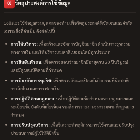
วัตถุประสงค์การใช้ข้อมูล
03
168slot ใช้ข้อมูลส่วนบุคคลของท่านเพื่อวัตถุประสงค์ที่ชัดเจนและจำกัด
เฉพาะสิ่งที่จำเป็น ดังต่อไปนี้
การให้บริการ:
เพื่อสร้างและจัดการบัญชีสมาชิก ดำเนินการธุรกรรม
ทางการเงิน และให้บริการเกมคาสิโนออนไลน์ทุกประเภท
การยืนยันตัวตน:
เพื่อตรวจสอบว่าสมาชิกมีอายุครบ 20 ปีบริบูรณ์
และมีคุณสมบัติตามที่กำหนด
การป้องกันการทุจริต:
เพื่อตรวจจับและป้องกันกิจกรรมที่ผิดปกติ
การฉ้อโกง และการฟอกเงิน
การปฏิบัติตามกฎหมาย:
เพื่อปฏิบัติตามข้อกำหนดทางกฎหมายและ
ระเบียบข้อบังคับที่เกี่ยวข้อง รวมถึงการรายงานธุรกรรมตามที่กฎหมาย
กำหนด
การปรับปรุงบริการ:
เพื่อวิเคราะห์พฤติกรรมการใช้งานและปรับปรุง
ประสบการณ์ผู้ใช้ให้ดียิ่งขึ้น