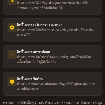
ท่านสามารถขอให้ลบข้อมูลส่วนบุคคลของท่านได้ เว้นแต่มีข้อ
กำหนดทางกฎหมายที่ต้องเก็บรักษาไว้
สิทธิ์ในการระงับการประมวลผล
ท่านสามารถขอให้ระงับการประมวลผลข้อมูลของท่านชั่วคราวใน
บางกรณีได้
สิทธิ์ในการพกพาข้อมูล
ท่านสามารถขอรับสำเนาข้อมูลของท่านในรูปแบบที่อ่านได้ด้วย
เครื่องเพื่อโอนไปยังผู้ให้บริการอื่น
สิทธิ์ในการคัดค้าน
ท่านสามารถคัดค้านการประมวลผลข้อมูลเพื่อวัตถุประสงค์ทางการ
ตลาดได้ตลอดเวลา
หากต้องการใช้สิทธิ์ใดๆ ข้างต้น ท่านสามารถติดต่อเจ้าหน้าที่คุ้มครองข้อมูล