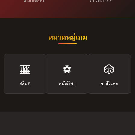
เกมในระบบ
อัปไทม์ระบบ
หมวดหมู่เกม
🎰
⚽
🎲
สล็อต
พนันกีฬา
คาสิโนสด